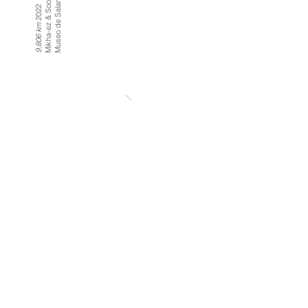
Mikha-ez & Soomin Kim
2022
9,806 km