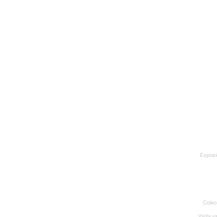
Exposi
Colec
Visita vi