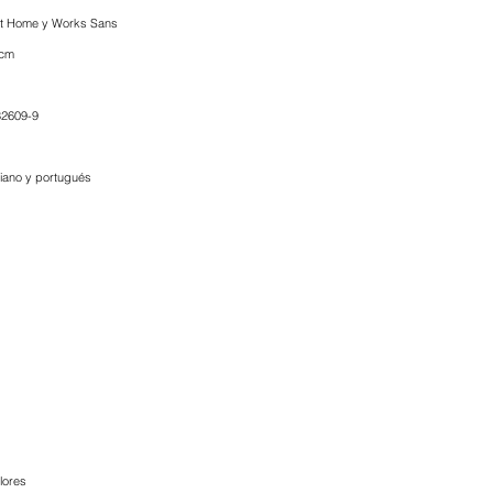
t Home y Works Sans
 cm
32609-9
liano y portugués
lores