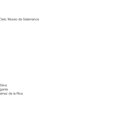
ielo
, Museo de Salamanca
Silva
igante
énez de la Riva