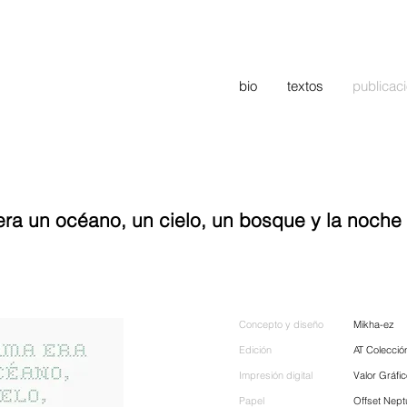
bio
textos
publicac
ra un océano, un cielo, un bosque y la noche
Concepto y diseño
Mikha-ez
Edición
AT Colecció
Impresión digital
Valor Gráfi
Papel
Offset Nept