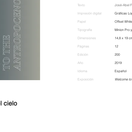
Texto
José-Abel F
Impresión digital
Gráficas L
Papel
Offset Whit
Tipografía
Minion Pro y
Dimensiones
14,8 x 19 c
Páginas
12
Edición
200
Año
2019
Idioma
Español
Exposición
Welcome to
 cielo