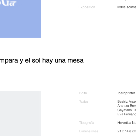
Exposición
Todos somos
lámpara y el sol hay una mesa
Edita
Iberoprinter
Textos
Beatriz Arc
Arantxa Ro
Cayetano L
Eva Fernán
Tipografía
Helvetica Neu
Dimensiones
21 x 14,8 c