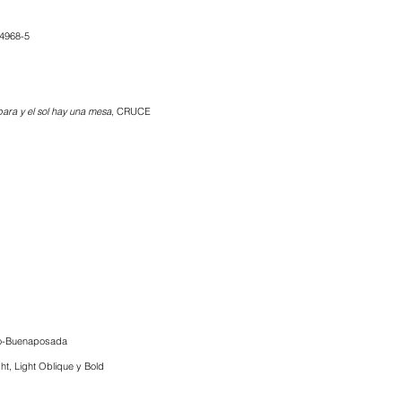
4968-5
para y el sol hay una mesa
, CRUCE
so-Buenaposada
ght, Light Oblique y Bold