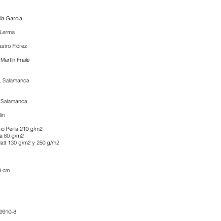
lla García
 Lerma
stro Flórez
Martín Fraile
, Salamanca
, Salamanca
lín
rio Perla 210 g/m2
la 80 g/m2
Matt 130 g/m2 y 250 g/m2
3 cm
9910-8