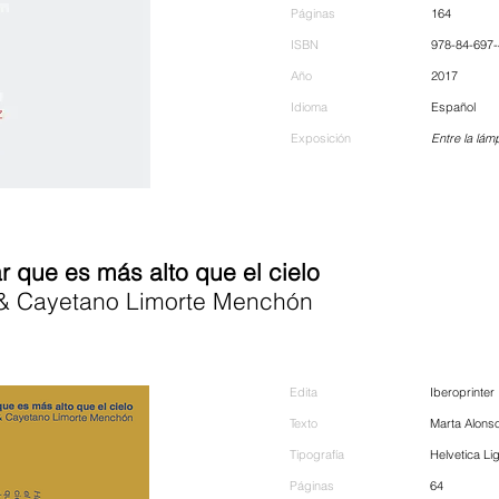
Páginas
164
ISBN
978-84-697-
Año
2017
Idioma
Español
Exposición
Entre la lám
 que es más alto que el cielo
& Cayetano Limorte Menchón
Edita
Iberoprinter
Texto
Marta Alon
Tipografía
Helvetica Li
Páginas
64