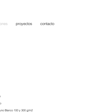
iones
proyectos
contacto
n
co
uno Blanco 100 y 300 g/m2