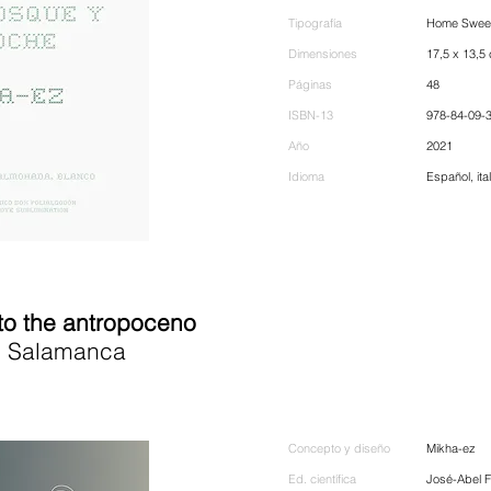
Tipografía
Home Swee
Dimensiones
17,5 x 13,5
Páginas
48
ISBN-13
978-84-09-
Año
2021
Idioma
Español, ita
o the antropoceno
 Salamanca
Concepto y diseño
Mikha-ez
Ed. científica
José-Abel F