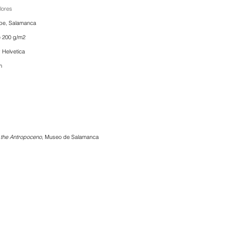
lores
ope, Salamanca
e 200 g/m2
 Helvetica
m
 the Antropoceno
, Museo de Salamanca