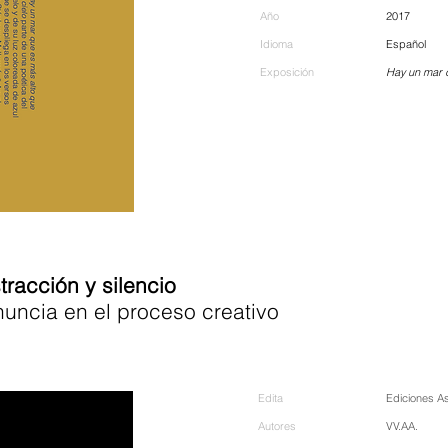
Año
2017
Idioma
Español
Exposición
Hay un mar q
tracción y silencio
nuncia en el proceso creativo
Edita
Ediciones As
Autores
VV.AA.