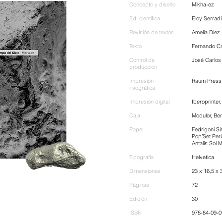
Concepto y diseño
Mikha-ez
Ed. científica
Eloy Serradi
Revisión de textos
Amelia Diez
Texto
Fernando Ca
Control de
José Carlos 
producción
Impresión
Raum Press
risográfica
Impresión digital
Iberoprinter
Caja
Modulor, Ber
Papel
Fedrigoni Si
Pop’Set Per
Antalis Sol 
Tipografía
Helvetica
Dimensiones
23 x 16,5 x 
Páginas
72
Edición
30
ISBN
978-84-09-0