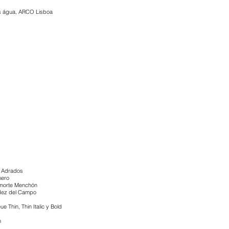
 água, ARCO Lisboa
e Adrados
mero
imorte Menchón
dez del Campo
e Thin, Thin Italic y Bold
m