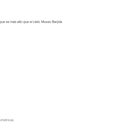
ue es más alto que el cielo
, Museo Barjola
imétricas