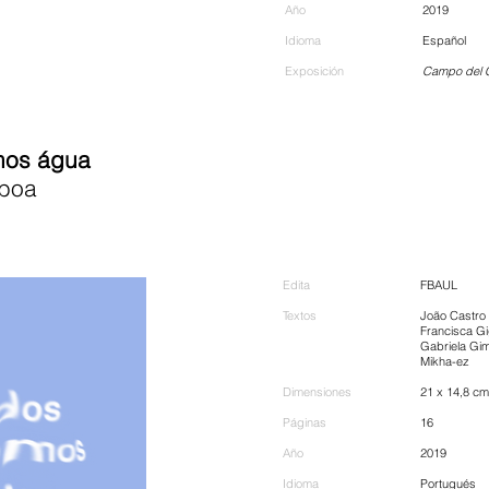
Año
2019
Idioma
Español
Exposición
Campo del C
mos água
boa
Edita
FBAUL
​Textos
João Castro 
Francisca G
Gabriela Gim
Mikha-ez
Dimensiones
21 x 14,8 cm
Páginas
16
Año
2019
Idioma
Portugués