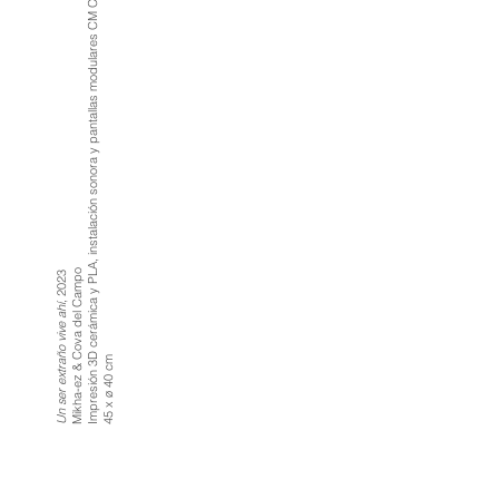
Impresión 3D cerámica y PLA, instalación sonora y pantallas modulares CM Creare
Mikha-ez & Cova del Campo
, 2023
Un ser extraño vive ahí
45 x ø 40 cm