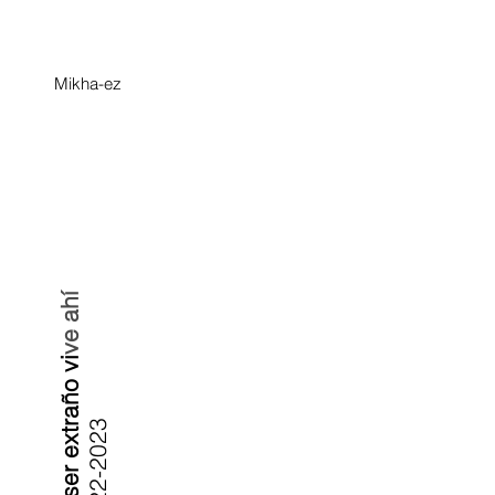
Mikha-ez
ve ahí
un ser extraño vi
2022-2023